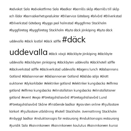
advokat Sala
advokatfirma Sala
badkar
barnlås skåp
barnlås till skåp
och lådor
barnsäkerhetsprodukter
Bilservice Göteborg
bilvård
Bilverkstad
Bilverkstad Göteborg
bygga pool halmstad
byggfirma Stockholm
byggföretag
byggföretag Stockholm
byta däck jönköping
byta däck
däck
uddevalla
däck lastbil
däck säffle
uddevalla
däck växjö
däckbyte jönköping
däckbyte
uddevalla
däckbyten jönköping
däckbyten uddevalla
däckhotell säffle
däckverkstad säffle
däckverkstad uddevalla
dagens lunch
dödsannons
Gotland
dödsannonser
dödsannonser Gotland
dödsbo sälja
drott
auktioner
dykarkläder
elektriker gotland
elektriker kungsbacka
elfirma
gotland
elfirma kungsbacka
elinstallation kungsbacka
elinstallationer
gotland
event
expo
Företagshälsovård
Företagshälsovård Lund
Företagshälsovård Skåne
fristående badkar
gravsten online
hjullastare
körkort
hjullastare utbildning
hotell Stockholm. övernattning Stockholm
inbyggt badkar
induktionsspis för restaurang
induktionsspis restaurang
juridik Sala
kaivinkoneen
kaivinkoneen koulutus
kaivinkoneen kurssi