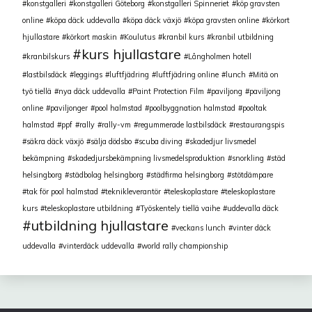
konstgalleri
konstgalleri Göteborg
konstgalleri Spinneriet
köp gravsten
online
köpa däck uddevalla
köpa däck växjö
köpa gravsten online
körkort
hjullastare
körkort maskin
Koulutus
kranbil kurs
kranbil utbildning
kurs hjullastare
kranbilskurs
Långholmen hotell
lastbilsdäck
leggings
luftfjädring
luftfjädring online
lunch
Mitä on
työ tiellä
nya däck uddevalla
Paint Protection Film
paviljong
paviljong
online
paviljonger
pool halmstad
poolbyggnation halmstad
pooltak
halmstad
ppf
rally
rally-vm
regummerade lastbilsdäck
restaurangspis
säkra däck växjö
sälja dödsbo
scuba diving
skadedjur livsmedel
bekämpning
skadedjursbekämpning livsmedelsproduktion
snorkling
städ
helsingborg
städbolag helsingborg
städfirma helsingborg
stötdämpare
tak för pool halmstad
teknikleverantör
teleskoplastare
teleskoplastare
kurs
teleskoplastare utbildning
Työskentely tiellä vaihe
uddevalla däck
utbildning hjullastare
veckans lunch
vinter däck
uddevalla
vinterdäck uddevalla
world rally championship