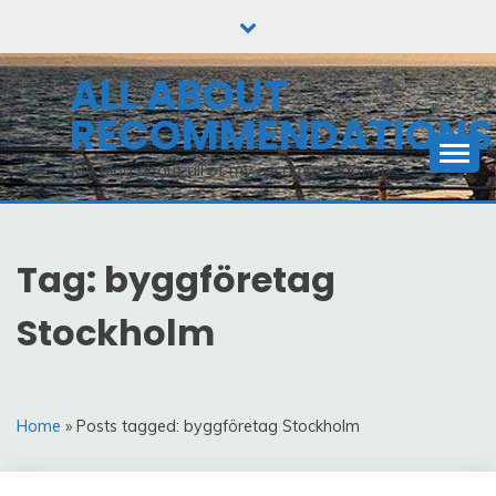
Skip
to
content
ALL ABOUT
RECOMMENDATIONS
My blog about all of my recommendations
Tag: byggföretag
Stockholm
Home
» Posts tagged: byggföretag Stockholm