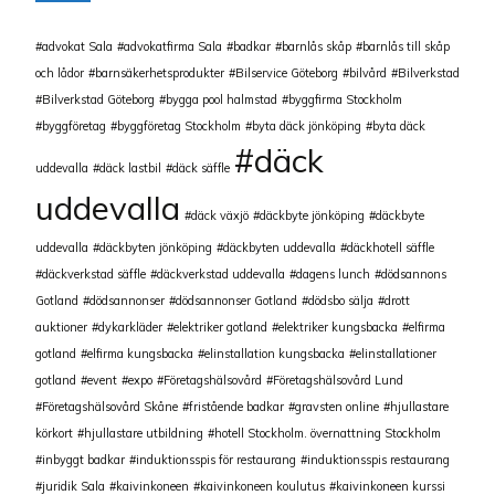
advokat Sala
advokatfirma Sala
badkar
barnlås skåp
barnlås till skåp
och lådor
barnsäkerhetsprodukter
Bilservice Göteborg
bilvård
Bilverkstad
Bilverkstad Göteborg
bygga pool halmstad
byggfirma Stockholm
byggföretag
byggföretag Stockholm
byta däck jönköping
byta däck
däck
uddevalla
däck lastbil
däck säffle
uddevalla
däck växjö
däckbyte jönköping
däckbyte
uddevalla
däckbyten jönköping
däckbyten uddevalla
däckhotell säffle
däckverkstad säffle
däckverkstad uddevalla
dagens lunch
dödsannons
Gotland
dödsannonser
dödsannonser Gotland
dödsbo sälja
drott
auktioner
dykarkläder
elektriker gotland
elektriker kungsbacka
elfirma
gotland
elfirma kungsbacka
elinstallation kungsbacka
elinstallationer
gotland
event
expo
Företagshälsovård
Företagshälsovård Lund
Företagshälsovård Skåne
fristående badkar
gravsten online
hjullastare
körkort
hjullastare utbildning
hotell Stockholm. övernattning Stockholm
inbyggt badkar
induktionsspis för restaurang
induktionsspis restaurang
juridik Sala
kaivinkoneen
kaivinkoneen koulutus
kaivinkoneen kurssi