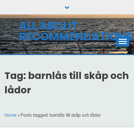
Skip
to
content
ALL ABOUT
RECOMMENDATIONS
My blog about all of my recommendations
Tag: barnlås till skåp och
lådor
Home
» Posts tagged: barnlås till skåp och lådor