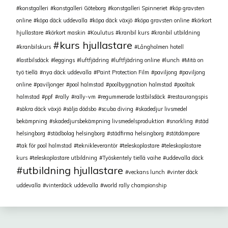
konstgalleri
konstgalleri Göteborg
konstgalleri Spinneriet
köp gravsten
online
köpa däck uddevalla
köpa däck växjö
köpa gravsten online
körkort
hjullastare
körkort maskin
Koulutus
kranbil kurs
kranbil utbildning
kurs hjullastare
kranbilskurs
Långholmen hotell
lastbilsdäck
leggings
luftfjädring
luftfjädring online
lunch
Mitä on
työ tiellä
nya däck uddevalla
Paint Protection Film
paviljong
paviljong
online
paviljonger
pool halmstad
poolbyggnation halmstad
pooltak
halmstad
ppf
rally
rally-vm
regummerade lastbilsdäck
restaurangspis
säkra däck växjö
sälja dödsbo
scuba diving
skadedjur livsmedel
bekämpning
skadedjursbekämpning livsmedelsproduktion
snorkling
städ
helsingborg
städbolag helsingborg
städfirma helsingborg
stötdämpare
tak för pool halmstad
teknikleverantör
teleskoplastare
teleskoplastare
kurs
teleskoplastare utbildning
Työskentely tiellä vaihe
uddevalla däck
utbildning hjullastare
veckans lunch
vinter däck
uddevalla
vinterdäck uddevalla
world rally championship