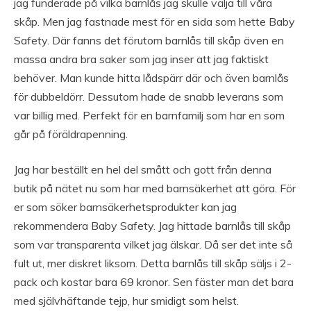
jag funderade på vilka barnlås jag skulle välja till våra
skåp. Men jag fastnade mest för en sida som hette Baby
Safety. Där fanns det förutom barnlås till skåp även en
massa andra bra saker som jag inser att jag faktiskt
behöver. Man kunde hitta lådspärr där och även barnlås
för dubbeldörr. Dessutom hade de snabb leverans som
var billig med. Perfekt för en barnfamilj som har en som
går på föräldrapenning.
Jag har beställt en hel del smått och gott från denna
butik på nätet nu som har med barnsäkerhet att göra. För
er som söker barnsäkerhetsprodukter kan jag
rekommendera Baby Safety. Jag hittade barnlås till skåp
som var transparenta vilket jag älskar. Då ser det inte så
fult ut, mer diskret liksom. Detta barnlås till skåp säljs i 2-
pack och kostar bara 69 kronor. Sen fäster man det bara
med självhäftande tejp, hur smidigt som helst.