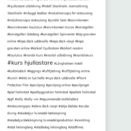
hjullastare utbildning
hotell Stockholm. övernattning
Stockholm
inbyggt badkar
induktionsspis för restaurang
induktionsspis restaurang
juridik Sala
kaivinkoneen
kaivinkoneen koulutus
kaivinkoneen kurssi
konstgalleri
konstgalleri Göteborg
konstgalleri Spinneriet
köp gravsten
online
köpa däck uddevalla
köpa däck växjö
köpa
gravsten online
körkort hjullastare
körkort maskin
Koulutus
kranbil kurs
kranbil utbildning
kranbilskurs
kurs hjullastare
Långholmen hotell
lastbilsdäck
leggings
luftfjädring
luftfjädring online
lunch
Mitä on työ tiellä
nya däck uddevalla
Paint
Protection Film
paviljong
paviljong online
paviljonger
pool halmstad
poolbyggnation halmstad
pooltak halmstad
ppf
rally
rally-vm
regummerade lastbilsdäck
restaurangspis
säkra däck växjö
sälja dödsbo
scuba
diving
skadedjur livsmedel bekämpning
skadedjursbekämpning livsmedelsproduktion
snorkling
städ helsingborg
städbolag helsingborg
städfirma