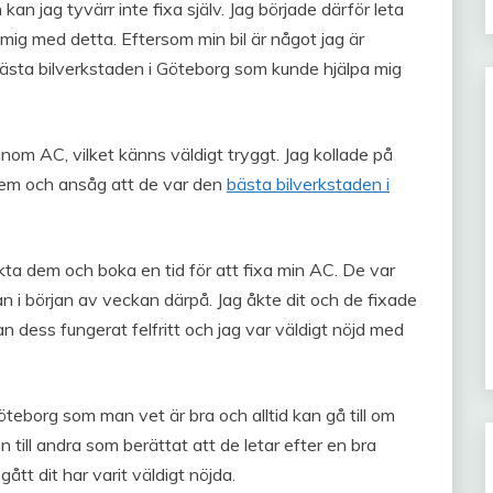
 jag tyvärr inte fixa själv. Jag började därför leta
mig med detta. Eftersom min bil är något jag är
bästa bilverkstaden i Göteborg som kunde hjälpa mig
inom AC, vilket känns väldigt tryggt. Jag kollade på
em och ansåg att de var den
bästa bilverkstaden i
kta dem och boka en tid för att fixa min AC. De var
n i början av veckan därpå. Jag åkte dit och de fixade
n dess fungerat felfritt och jag var väldigt nöjd med
öteborg som man vet är bra och alltid kan gå till om
ill andra som berättat att de letar efter en bra
ått dit har varit väldigt nöjda.