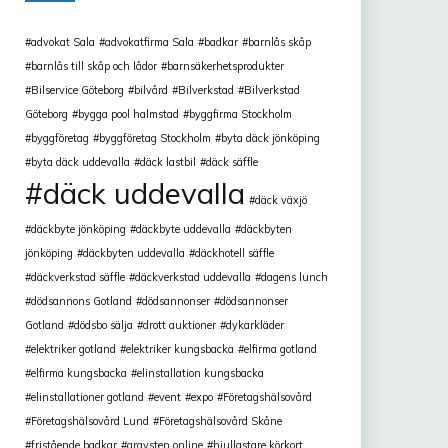
advokat Sala
advokatfirma Sala
badkar
barnlås skåp
barnlås till skåp och lådor
barnsäkerhetsprodukter
Bilservice Göteborg
bilvård
Bilverkstad
Bilverkstad
Göteborg
bygga pool halmstad
byggfirma Stockholm
byggföretag
byggföretag Stockholm
byta däck jönköping
byta däck uddevalla
däck lastbil
däck säffle
däck uddevalla
däck växjö
däckbyte jönköping
däckbyte uddevalla
däckbyten
jönköping
däckbyten uddevalla
däckhotell säffle
däckverkstad säffle
däckverkstad uddevalla
dagens lunch
dödsannons Gotland
dödsannonser
dödsannonser
Gotland
dödsbo sälja
drott auktioner
dykarkläder
elektriker gotland
elektriker kungsbacka
elfirma gotland
elfirma kungsbacka
elinstallation kungsbacka
elinstallationer gotland
event
expo
Företagshälsovård
Företagshälsovård Lund
Företagshälsovård Skåne
fristående badkar
gravsten online
hjullastare körkort