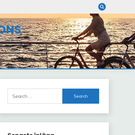
ONS
Search
for: