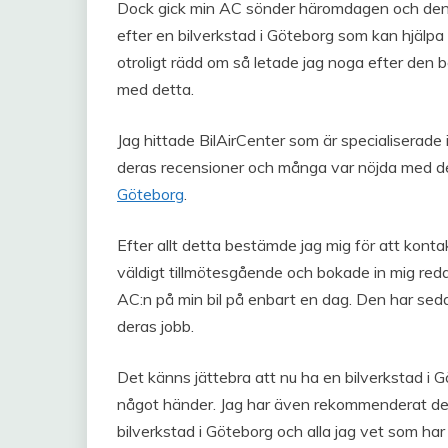
Dock gick min AC sönder häromdagen och den kan
efter en bilverkstad i Göteborg som kan hjälpa 
otroligt rädd om så letade jag noga efter den 
med detta.
Jag hittade BilAirCenter som är specialiserade 
deras recensioner och många var nöjda med d
Göteborg
.
Efter allt detta bestämde jag mig för att konta
väldigt tillmötesgående och bokade in mig reda
AC:n på min bil på enbart en dag. Den har seda
deras jobb.
Det känns jättebra att nu ha en bilverkstad i G
något händer. Jag har även rekommenderat den t
bilverkstad i Göteborg och alla jag vet som har g