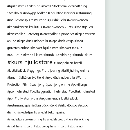
hjullastare utbildning
hotell Stockholm. övernattning
Stockholm
inbyggt badkar
induktionsspis för restaurang
induktionsspis restaurang
juridik Sala
kaivinkoneen
kaivinkoneen koulutus
kaivinkoneen kurssi
konstgalleri
konstgalleri Göteborg
konstgalleri Spinneriet
köp gravsten
online
köpa däck uddevalla
köpa däck växjö
köpa
gravsten online
körkort hjullastare
körkort maskin
Koulutus
kranbil kurs
kranbil utbildning
kranbilskurs
kurs hjullastare
Långholmen hotell
lastbilsdäck
leggings
luftfjädring
luftfjädring online
lunch
Mitä on työ tiellä
nya däck uddevalla
Paint
Protection Film
paviljong
paviljong online
paviljonger
pool halmstad
poolbyggnation halmstad
pooltak halmstad
ppf
rally
rally-vm
regummerade lastbilsdäck
restaurangspis
säkra däck växjö
sälja dödsbo
scuba
diving
skadedjur livsmedel bekämpning
skadedjursbekämpning livsmedelsproduktion
snorkling
städ helsingborg
städbolag helsingborg
städfirma