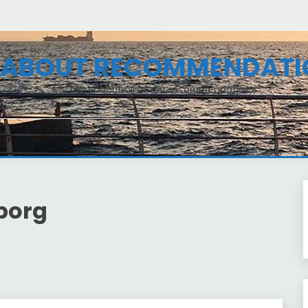
L ABOUT RECOMMENDATI
My blog about all of my recommendations
Home
eborg