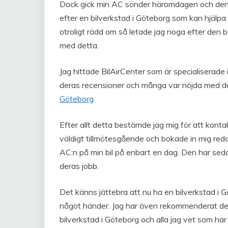
Dock gick min AC sönder häromdagen och den kan
efter en bilverkstad i Göteborg som kan hjälpa 
otroligt rädd om så letade jag noga efter den 
med detta.
Jag hittade BilAirCenter som är specialiserade 
deras recensioner och många var nöjda med d
Göteborg
.
Efter allt detta bestämde jag mig för att konta
väldigt tillmötesgående och bokade in mig reda
AC:n på min bil på enbart en dag. Den har seda
deras jobb.
Det känns jättebra att nu ha en bilverkstad i G
något händer. Jag har även rekommenderat den t
bilverkstad i Göteborg och alla jag vet som har g