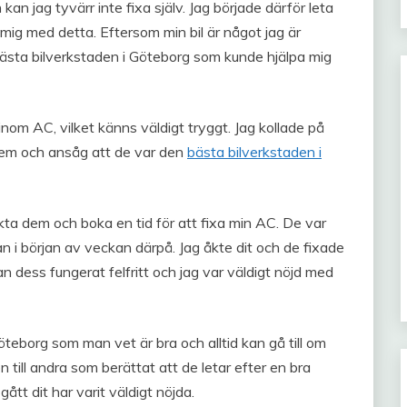
 jag tyvärr inte fixa själv. Jag började därför leta
mig med detta. Eftersom min bil är något jag är
bästa bilverkstaden i Göteborg som kunde hjälpa mig
inom AC, vilket känns väldigt tryggt. Jag kollade på
em och ansåg att de var den
bästa bilverkstaden i
kta dem och boka en tid för att fixa min AC. De var
n i början av veckan därpå. Jag åkte dit och de fixade
n dess fungerat felfritt och jag var väldigt nöjd med
öteborg som man vet är bra och alltid kan gå till om
ill andra som berättat att de letar efter en bra
ått dit har varit väldigt nöjda.