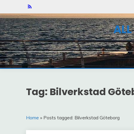
Skip
to
content
AL
Tag: Bilverkstad Göt
Home
» Posts tagged: Bilverkstad Göteborg