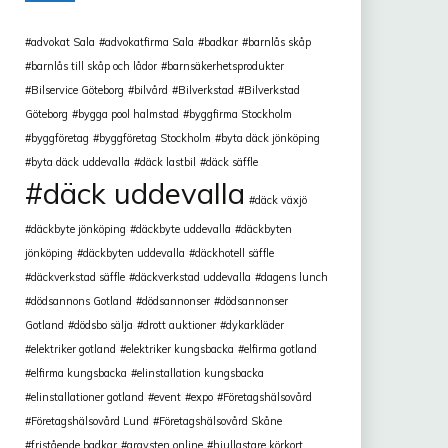
advokat Sala
advokatfirma Sala
badkar
barnlås skåp
barnlås till skåp och lådor
barnsäkerhetsprodukter
Bilservice Göteborg
bilvård
Bilverkstad
Bilverkstad
Göteborg
bygga pool halmstad
byggfirma Stockholm
byggföretag
byggföretag Stockholm
byta däck jönköping
byta däck uddevalla
däck lastbil
däck säffle
däck uddevalla
däck växjö
däckbyte jönköping
däckbyte uddevalla
däckbyten
jönköping
däckbyten uddevalla
däckhotell säffle
däckverkstad säffle
däckverkstad uddevalla
dagens lunch
dödsannons Gotland
dödsannonser
dödsannonser
Gotland
dödsbo sälja
drott auktioner
dykarkläder
elektriker gotland
elektriker kungsbacka
elfirma gotland
elfirma kungsbacka
elinstallation kungsbacka
elinstallationer gotland
event
expo
Företagshälsovård
Företagshälsovård Lund
Företagshälsovård Skåne
fristående badkar
gravsten online
hjullastare körkort