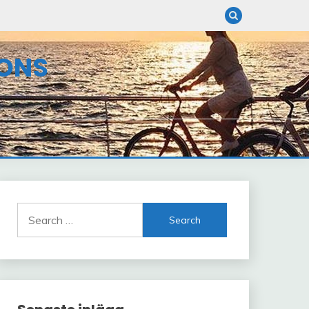
ONS
Search
for: